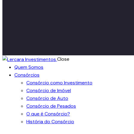
Close
Quem Somos
Consórcios
Consórcio como Investimento
Consórcio de Imóvel
Consórcio de Auto
Consórcio de Pesados
O que é Consórcio?
História do Consórcio