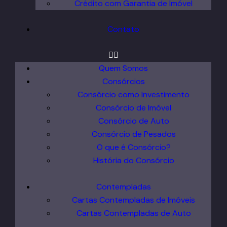
Crédito com Garantia de Imóvel
Contato
Quem Somos
Consórcios
Consórcio como Investimento
Consórcio de Imóvel
Consórcio de Auto
Consórcio de Pesados
O que é Consórcio?
História do Consórcio
Contempladas
Cartas Contempladas de Imóveis
Cartas Contempladas de Auto