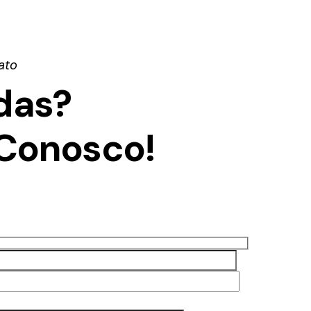
ato
das?
 Conosco!