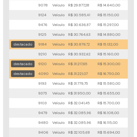
9078
Veículo
R$ 29.877,28
R$ 14.640,00
77x
9124
Veículo
R$ 30.585,41
R$ 15.150,00
55x
9476
Veículo
R$ 30.636,87
R$ 15.297,00
50x
9125
Veículo
R$ 30.764,63
R$ 14.880,00
76x
destacado
9184
Veículo
R$ 30.879,72
R$ 15.132,00
43x
9210
Veículo
R$ 30.932,62
R$ 15.160,00
47x
destacado
9120
Veículo
R$ 31.217,65
R$ 15.300,00
62x
destacado
4090
Veículo
R$ 31.221,07
R$ 16.750,00
23x
9193
Veículo
R$ 31.779,75
R$ 15.580,00
91x
9375
Veículo
R$ 31.950,00
R$ 15.655,00
95x
9103
Veículo
R$ 32.041,45
R$ 15.700,00
95x
9479
Veículo
R$ 32.085,96
R$ 16.108,00
40x
9480
Veículo
R$ 32.085,96
R$ 16.115,00
40x
9406
Veículo
R$ 32.105,68
R$ 15.694,00
95x