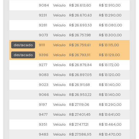
9084
Veículo
R$ 26.613,60
R$ 12.910,00
67x
9231
Veículo
R$ 26.670,63
R$ 13.290,00
54x
9281
Veículo
R$ 26.693,53
R$ 13.080,00
71x
9073
Veículo
R$ 26.757,98
R$ 13.300,00
59x
destacado
9111
Veículo
R$ 26.759,61
R$ 13.115,00
67x
destacado
9396
Veículo
R$ 26.793,91
R$ 13.129,00
64x
9277
Veículo
R$ 26.879,84
R$ 13.172,00
73x
9083
Veículo
R$ 26.897,05
R$ 13.120,00
69x
9023
Veículo
R$ 26.911,68
R$ 13.140,00
73x
9066
Veículo
R$ 26.953,22
R$ 13.140,00
72x
9197
Veículo
R$ 27.119,06
R$ 13.290,00
54x
9477
Veículo
R$ 27.401,45
R$ 13.641,00
55x
9351
Veículo
R$ 27.477,21
R$ 13.464,00
54x
9483
Veículo
R$ 27.586,95
R$ 13.470,00
62x