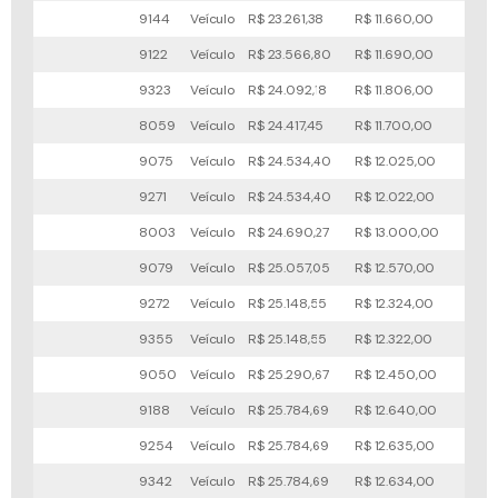
9144
Veículo
R$ 23.261,38
R$ 11.660,00
55x
9122
Veículo
R$ 23.566,80
R$ 11.690,00
53x
9323
Veículo
R$ 24.092,18
R$ 11.806,00
53x
8059
Veículo
R$ 24.417,45
R$ 11.700,00
55x
9075
Veículo
R$ 24.534,40
R$ 12.025,00
92x
9271
Veículo
R$ 24.534,40
R$ 12.022,00
88x
8003
Veículo
R$ 24.690,27
R$ 13.000,00
11x
9079
Veículo
R$ 25.057,05
R$ 12.570,00
36x
9272
Veículo
R$ 25.148,55
R$ 12.324,00
81x
9355
Veículo
R$ 25.148,55
R$ 12.322,00
79x
9050
Veículo
R$ 25.290,67
R$ 12.450,00
73x
9188
Veículo
R$ 25.784,69
R$ 12.640,00
81x
9254
Veículo
R$ 25.784,69
R$ 12.635,00
79x
9342
Veículo
R$ 25.784,69
R$ 12.634,00
77x