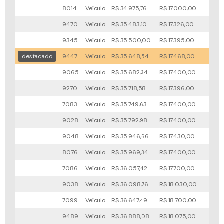
8014
Veículo
R$ 34.975,76
R$ 17.000,00
50x
9470
Veículo
R$ 35.483,10
R$ 17.326,00
26x
9345
Veículo
R$ 35.500,00
R$ 17.395,00
95x
destacado
9447
Veículo
R$ 35.648,54
R$ 17.468,00
50x
9065
Veículo
R$ 35.682,34
R$ 17.400,00
92x
9270
Veículo
R$ 35.718,58
R$ 17.396,00
94x
7083
Veículo
R$ 35.749,63
R$ 17.400,00
93x
9028
Veículo
R$ 35.792,98
R$ 17.400,00
91x
9048
Veículo
R$ 35.946,66
R$ 17.430,00
94x
8076
Veículo
R$ 35.969,34
R$ 17.400,00
94x
7086
Veículo
R$ 36.057,42
R$ 17.700,00
82x
9038
Veículo
R$ 36.098,76
R$ 18.030,00
87x
7099
Veículo
R$ 36.647,49
R$ 18.700,00
74x
9489
Veículo
R$ 36.888,08
R$ 18.075,00
90x