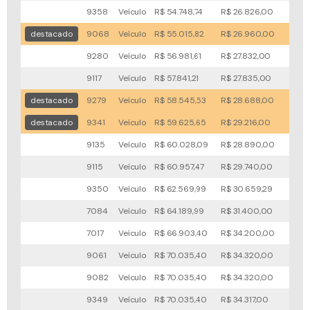
9358
Veículo
R$ 54.748,74
R$ 26.826,00
70x
destacado
9068
Veículo
R$ 55.015,82
R$ 26.960,00
64x
9280
Veículo
R$ 56.981,61
R$ 27.832,00
94x
9117
Veículo
R$ 57.841,21
R$ 27.835,00
94x
destacado
9279
Veículo
R$ 58.545,53
R$ 28.688,00
49x
destacado
9341
Veículo
R$ 59.625,65
R$ 29.216,00
47x
9135
Veículo
R$ 60.028,09
R$ 28.890,00
56x
9115
Veículo
R$ 60.957,47
R$ 29.740,00
80x
9350
Veículo
R$ 62.569,99
R$ 30.659,29
70x
7084
Veículo
R$ 64.189,99
R$ 31.400,00
91x
7017
Veículo
R$ 66.903,40
R$ 34.200,00
67x
9061
Veículo
R$ 70.035,40
R$ 34.320,00
117x
9082
Veículo
R$ 70.035,40
R$ 34.320,00
113x
9349
Veículo
R$ 70.035,40
R$ 34.317,00
107x