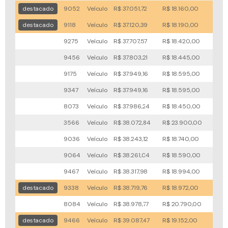
destacado
9052
Veículo
R$ 37.051,72
R$ 18.160,00
38x
destacado
9118
Veículo
R$ 37.120,39
R$ 18.190,00
32x
9275
Veículo
R$ 37.707,57
R$ 18.420,00
81x
9456
Veículo
R$ 37.803,21
R$ 18.445,00
85x
9175
Veículo
R$ 37.949,16
R$ 18.595,00
78x
9347
Veículo
R$ 37.949,16
R$ 18.595,00
74x
8073
Veículo
R$ 37.986,24
R$ 18.450,00
76x
3566
Veículo
R$ 38.072,84
R$ 23.900,00
31x
9036
Veículo
R$ 38.243,12
R$ 18.740,00
59x
9064
Veículo
R$ 38.261,04
R$ 18.590,00
82x
9467
Veículo
R$ 38.317,98
R$ 18.994,00
74x
destacado
9338
Veículo
R$ 38.719,76
R$ 18.972,00
62x
8084
Veículo
R$ 38.978,77
R$ 20.790,00
33x
destacado
9466
Veículo
R$ 39.087,47
R$ 19.152,00
62x