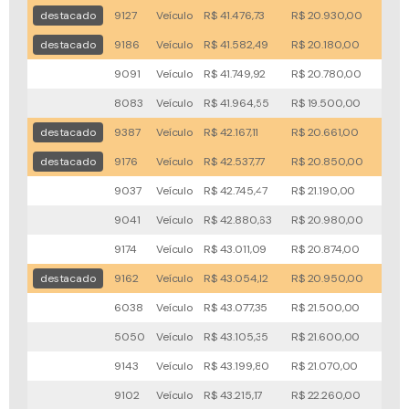
destacado
9127
Veículo
R$ 41.476,73
R$ 20.930,00
29x
destacado
9186
Veículo
R$ 41.582,49
R$ 20.180,00
33x
9091
Veículo
R$ 41.749,92
R$ 20.780,00
46x
8083
Veículo
R$ 41.964,55
R$ 19.500,00
57x
destacado
9387
Veículo
R$ 42.167,11
R$ 20.661,00
46x
destacado
9176
Veículo
R$ 42.537,77
R$ 20.850,00
36x
9037
Veículo
R$ 42.745,47
R$ 21.190,00
54x
9041
Veículo
R$ 42.880,63
R$ 20.980,00
70x
9174
Veículo
R$ 43.011,09
R$ 20.874,00
90x
destacado
9162
Veículo
R$ 43.054,12
R$ 20.950,00
23x
6038
Veículo
R$ 43.077,35
R$ 21.500,00
36x
5050
Veículo
R$ 43.105,35
R$ 21.600,00
38x
9143
Veículo
R$ 43.199,80
R$ 21.070,00
95x
9102
Veículo
R$ 43.215,17
R$ 22.260,00
36x