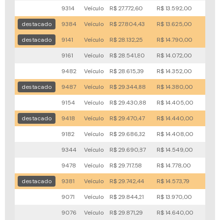
9314
Veículo
R$ 27.772,60
R$ 13.592,00
51x
destacado
9384
Veículo
R$ 27.804,43
R$ 13.625,00
59x
destacado
9141
Veículo
R$ 28.132,25
R$ 14.790,00
19x
9161
Veículo
R$ 28.541,80
R$ 14.072,00
56x
9482
Veículo
R$ 28.615,39
R$ 14.352,00
42x
destacado
9487
Veículo
R$ 29.344,88
R$ 14.380,00
44x
9154
Veículo
R$ 29.430,88
R$ 14.405,00
49x
destacado
9418
Veículo
R$ 29.470,47
R$ 14.440,00
42x
9182
Veículo
R$ 29.686,32
R$ 14.408,00
73x
9344
Veículo
R$ 29.690,87
R$ 14.549,00
51x
9478
Veículo
R$ 29.717,58
R$ 14.778,00
60x
destacado
9381
Veículo
R$ 29.742,44
R$ 14.573,79
42x
9071
Veículo
R$ 29.844,21
R$ 13.970,00
57x
9076
Veículo
R$ 29.871,29
R$ 14.640,00
80x