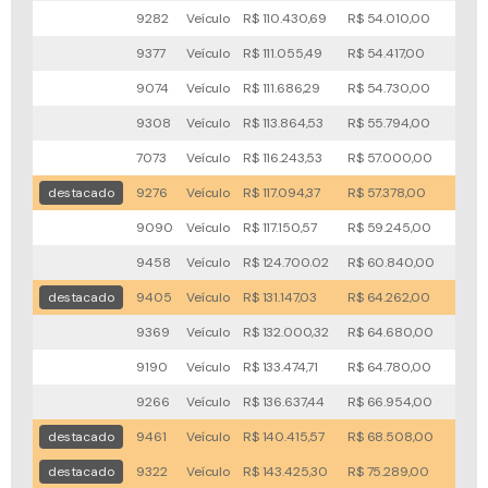
9282
Veículo
R$ 110.430,69
R$ 54.010,00
104x
9377
Veículo
R$ 111.055,49
R$ 54.417,00
103x
9074
Veículo
R$ 111.686,29
R$ 54.730,00
96x
9308
Veículo
R$ 113.864,53
R$ 55.794,00
91x
7073
Veículo
R$ 116.243,53
R$ 57.000,00
70x
destacado
9276
Veículo
R$ 117.094,37
R$ 57.378,00
69x
9090
Veículo
R$ 117.150,57
R$ 59.245,00
72x
9458
Veículo
R$ 124.700,02
R$ 60.840,00
85x
destacado
9405
Veículo
R$ 131.147,03
R$ 64.262,00
73x
9369
Veículo
R$ 132.000,32
R$ 64.680,00
67x
9190
Veículo
R$ 133.474,71
R$ 64.780,00
71x
9266
Veículo
R$ 136.637,44
R$ 66.954,00
92x
destacado
9461
Veículo
R$ 140.415,57
R$ 68.508,00
82x
destacado
9322
Veículo
R$ 143.425,30
R$ 75.289,00
77x