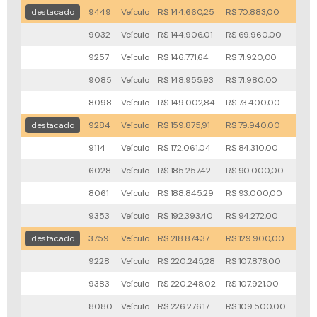
destacado
9449
Veículo
R$ 144.660,25
R$ 70.883,00
79x
9032
Veículo
R$ 144.906,01
R$ 69.960,00
78x
9257
Veículo
R$ 146.771,64
R$ 71.920,00
104x
9085
Veículo
R$ 148.955,93
R$ 71.980,00
96x
8098
Veículo
R$ 149.002,84
R$ 73.400,00
110x
destacado
9284
Veículo
R$ 159.875,91
R$ 79.940,00
62x
9114
Veículo
R$ 172.061,04
R$ 84.310,00
54x
6028
Veículo
R$ 185.257,42
R$ 90.000,00
98x
8061
Veículo
R$ 188.845,29
R$ 93.000,00
95x
9353
Veículo
R$ 192.393,40
R$ 94.272,00
90x
destacado
3759
Veículo
R$ 218.874,37
R$ 129.900,00
76x
9228
Veículo
R$ 220.245,28
R$ 107.878,00
105x
9383
Veículo
R$ 220.248,02
R$ 107.921,00
101x
8080
Veículo
R$ 226.276,17
R$ 109.500,00
97x