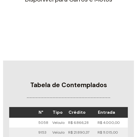
Tabela de Contemplados
N°
Tipo
Crédito
Entrada
Pra
5058
Veículo
R$ 6.866,28
R$ 4.000,00
8x
9153
Veículo
R$ 21.890,37
R$ 11.015,00
55x