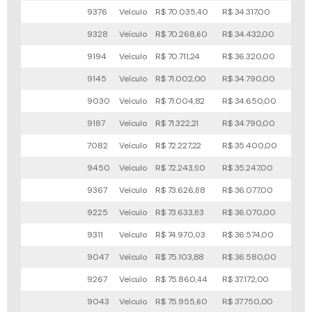
9376
Veículo
R$ 70.035,40
R$ 34.317,00
116x
9328
Veículo
R$ 70.268,60
R$ 34.432,00
69x
9194
Veículo
R$ 70.711,24
R$ 36.320,00
115x
9145
Veículo
R$ 71.002,00
R$ 34.790,00
108x
9030
Veículo
R$ 71.004,82
R$ 34.650,00
110x
9187
Veículo
R$ 71.322,21
R$ 34.790,00
107x
7082
Veículo
R$ 72.227,22
R$ 35.400,00
85x
9450
Veículo
R$ 72.243,90
R$ 35.247,00
57x
9367
Veículo
R$ 73.626,88
R$ 36.077,00
54x
9225
Veículo
R$ 73.633,83
R$ 36.070,00
100x
9311
Veículo
R$ 74.970,03
R$ 36.574,00
76x
9047
Veículo
R$ 75.103,88
R$ 36.580,00
75x
9267
Veículo
R$ 75.860,44
R$ 37.172,00
77x
9043
Veículo
R$ 75.955,60
R$ 37.750,00
77x