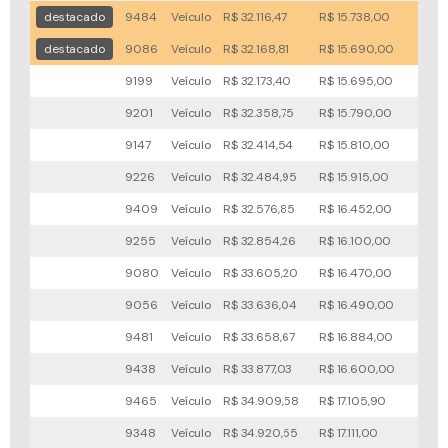
destacado
9484
Veículo
R$ 32.116,47
R$ 15.738,00
63x
destacado
9086
Veículo
R$ 32.168,81
R$ 15.690,00
49x
9199
Veículo
R$ 32.173,40
R$ 15.695,00
53x
9201
Veículo
R$ 32.358,75
R$ 15.790,00
59x
9147
Veículo
R$ 32.414,54
R$ 15.810,00
95x
9226
Veículo
R$ 32.484,95
R$ 15.915,00
89x
9409
Veículo
R$ 32.576,85
R$ 16.452,00
25x
9255
Veículo
R$ 32.854,26
R$ 16.100,00
56x
9080
Veículo
R$ 33.605,20
R$ 16.470,00
80x
9056
Veículo
R$ 33.636,04
R$ 16.490,00
35x
9481
Veículo
R$ 33.658,67
R$ 16.884,00
42x
9438
Veículo
R$ 33.877,03
R$ 16.600,00
85x
9465
Veículo
R$ 34.909,58
R$ 17.105,90
72x
9348
Veículo
R$ 34.920,55
R$ 17.111,00
66x