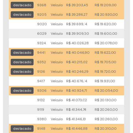
destacado
9368
Veículo
R$ 39.203,45
R$ 19.209,00
69x
destacado
9205
Veículo
R$ 39.286,27
R$ 20.930,00
23x
9020
Veículo
R$ 39.699,14
R$ 19.620,00
94x
6029
Veículo
R$ 39.909,50
R$ 19.600,00
73x
9324
Veículo
R$ 40.026,28
R$ 20.078,00
41x
destacado
9441
Veículo
R$ 40.046,90
R$ 19.622,00
56x
destacado
9352
Veículo
R$ 40.215,02
R$ 19.705,00
59x
destacado
9136
Veículo
R$ 40.246,29
R$ 19.720,00
57x
9417
Veículo
R$ 40.676,14
R$ 19.931,00
55x
destacado
9306
Veículo
R$ 40.924,71
R$ 20.054,00
56x
9132
Veículo
R$ 41.073,02
R$ 20.130,00
79x
9119
Veículo
R$ 41.344,74
R$ 20.260,00
74x
9380
Veículo
R$ 41.346,13
R$ 20.260,00
79x
destacado
9148
Veículo
R$ 41.446,88
R$ 20.310,00
51x