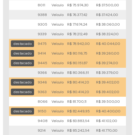
8011
Veículo
R$ 75.974,30
R$ 37.500,00
85x
9388
Veículo
R$ 76.377,42
R$ 37.424,00
98x
9305
Veículo
R$ 77.674,24
R$ 38.060,00
84x
9339
Veículo
R$ 78.212,49
R$ 38.324,00
70x
destacado
9475
Veículo
R$ 78.942,00
R$ 40.044,00
25x
destacado
9414
Veículo
R$ 80.116,75
R$ 39.260,00
71x
destacado
9445
Veículo
R$ 80.151,87
R$ 39.274,00
75x
9366
Veículo
R$ 80.366,81
R$ 39.379,00
80x
destacado
9346
Veículo
R$ 80.414,20
R$ 39.402,00
71x
destacado
9363
Veículo
R$ 80.414,20
R$ 39.402,00
71x
8066
Veículo
R$ 81.700,11
R$ 39.500,00
75x
destacado
9150
Veículo
R$ 82.449,95
R$ 40.400,00
78x
9408
Veículo
R$ 83.883,54
R$ 41.102,00
67x
9214
Veículo
R$ 85.242,54
R$ 41.770,00
108x