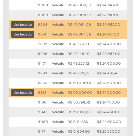
9098
Veículo
R$ 49.008,33
R$ 24.740,00
38x
9099
Veículo
R$ 49.008,33
R$ 24.740,00
38x
destacado
9264
Veículo
R$ 49.084,59
R$ 24.052,00
54x
destacado
9374
Veículo
R$ 49.084,59
R$ 24.051,00
52x
7092
Veículo
R$ 49.126,63
R$ 24.400,00
45x
9256
Veículo
R$ 49.149,49
R$ 24.085,00
41x
9474
Veículo
R$ 49.223,32
R$ 24.600,00
47x
9393
Veículo
R$ 49.983,15
R$ 24.491,74
42x
9304
Veículo
R$ 50.000,00
R$ 24.500,00
98x
destacado
9361
Veículo
R$ 50.000,00
R$ 24.500,00
32x
9180
Veículo
R$ 50.796,52
R$ 24.750,00
90x
9140
Veículo
R$ 50.833,08
R$ 24.460,00
41x
4085
Veículo
R$ 51.541,36
R$ 24.000,00
40x
9177
Veículo
R$ 51.654,90
R$ 25.530,00
56x