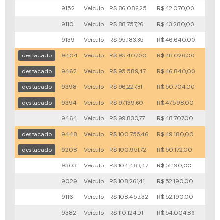
9152
Veículo
R$ 86.089,25
R$ 42.070,00
55x
9110
Veículo
R$ 88.757,26
R$ 43.280,00
102x
9139
Veículo
R$ 95.183,35
R$ 46.640,00
76x
destacado
9404
Veículo
R$ 95.407,00
R$ 48.026,00
49x
destacado
9462
Veículo
R$ 95.589,47
R$ 46.840,00
48x
destacado
9398
Veículo
R$ 96.227,81
R$ 50.704,00
49x
destacado
9394
Veículo
R$ 97.139,60
R$ 47.598,00
30x
9464
Veículo
R$ 99.830,77
R$ 48.707,00
110x
destacado
9448
Veículo
R$ 100.755,46
R$ 49.180,00
66x
destacado
9208
Veículo
R$ 100.951,72
R$ 50.172,00
40x
9303
Veículo
R$ 104.468,47
R$ 51.190,00
98x
9029
Veículo
R$ 108.261,41
R$ 52.190,00
108x
9116
Veículo
R$ 108.455,32
R$ 52.190,00
107x
9382
Veículo
R$ 110.124,01
R$ 54.004,86
102x