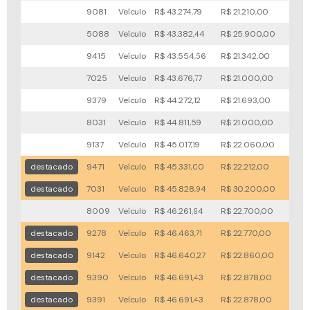
9081
Veículo
R$ 43.274,79
R$ 21.210,00
36x
5088
Veículo
R$ 43.382,44
R$ 25.900,00
37x
9415
Veículo
R$ 43.554,56
R$ 21.342,00
62x
7025
Veículo
R$ 43.676,77
R$ 21.000,00
36x
9379
Veículo
R$ 44.272,12
R$ 21.693,00
26x
8031
Veículo
R$ 44.811,59
R$ 21.000,00
53x
9137
Veículo
R$ 45.017,19
R$ 22.060,00
60x
destacado
9471
Veículo
R$ 45.331,00
R$ 22.212,00
61x
destacado
7031
Veículo
R$ 45.828,94
R$ 30.200,00
12x
8009
Veículo
R$ 46.261,94
R$ 22.700,00
38x
destacado
9278
Veículo
R$ 46.463,71
R$ 22.770,00
64x
destacado
9142
Veículo
R$ 46.640,27
R$ 22.860,00
40x
destacado
9390
Veículo
R$ 46.691,43
R$ 22.878,00
44x
destacado
9391
Veículo
R$ 46.691,43
R$ 22.878,00
44x