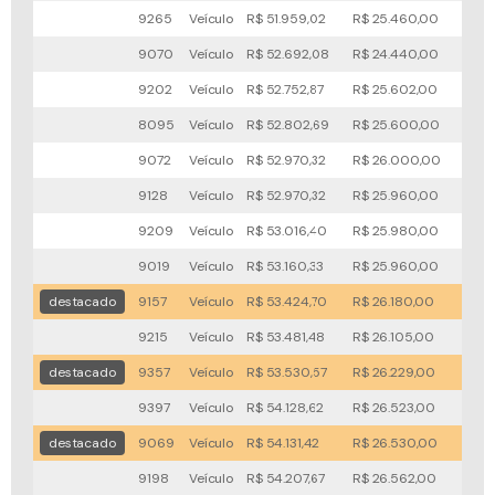
9265
Veículo
R$ 51.959,02
R$ 25.460,00
53x
9070
Veículo
R$ 52.692,08
R$ 24.440,00
57x
9202
Veículo
R$ 52.752,87
R$ 25.602,00
59x
8095
Veículo
R$ 52.802,69
R$ 25.600,00
82x
9072
Veículo
R$ 52.970,32
R$ 26.000,00
76x
9128
Veículo
R$ 52.970,32
R$ 25.960,00
75x
9209
Veículo
R$ 53.016,40
R$ 25.980,00
74x
9019
Veículo
R$ 53.160,33
R$ 25.960,00
77x
destacado
9157
Veículo
R$ 53.424,70
R$ 26.180,00
61x
9215
Veículo
R$ 53.481,48
R$ 26.105,00
74x
destacado
9357
Veículo
R$ 53.530,57
R$ 26.229,00
76x
9397
Veículo
R$ 54.128,62
R$ 26.523,00
77x
destacado
9069
Veículo
R$ 54.131,42
R$ 26.530,00
64x
9198
Veículo
R$ 54.207,67
R$ 26.562,00
66x