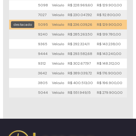
5098
Veículo
R$ 228.969,60
R$ 129.900,00
71x
7027
Veículo
R$ 230.047,92
R$ 112.800,00
70x
destacado
5095
Veículo
R$ 236.039,26
R$ 129.900,00
72x
9240
Veículo
R$ 285.263,50
R$ 139.780,00
127x
9365
Veículo
R$ 292.324,11
R$ 143.238,00
123x
9444
Veículo
R$ 293.582,68
R$ 143.240,00
122x
9312
Veículo
R$ 302.677,97
R$ 148.312,00
124x
3642
Veículo
R$ 389.039,72
R$ 176.900,00
82x
3805
Veículo
R$ 400.513,00
R$ 196.900,00
76x
5044
Veículo
R$ 551.949,15
R$ 279.900,00
70x