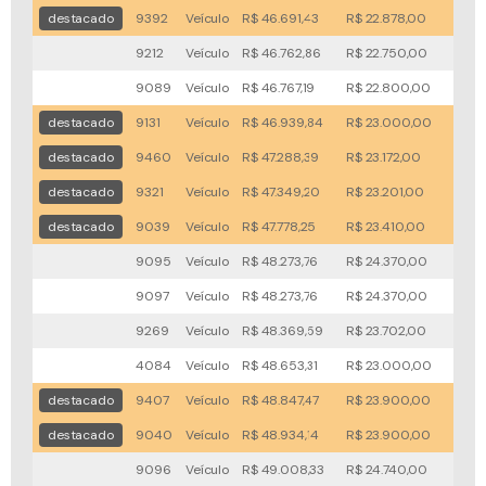
destacado
9392
Veículo
R$ 46.691,43
R$ 22.878,00
44x
9212
Veículo
R$ 46.762,86
R$ 22.750,00
55x
9089
Veículo
R$ 46.767,19
R$ 22.800,00
73x
destacado
9131
Veículo
R$ 46.939,84
R$ 23.000,00
48x
destacado
9460
Veículo
R$ 47.288,39
R$ 23.172,00
66x
destacado
9321
Veículo
R$ 47.349,20
R$ 23.201,00
68x
destacado
9039
Veículo
R$ 47.778,25
R$ 23.410,00
42x
9095
Veículo
R$ 48.273,76
R$ 24.370,00
38x
9097
Veículo
R$ 48.273,76
R$ 24.370,00
38x
9269
Veículo
R$ 48.369,59
R$ 23.702,00
61x
4084
Veículo
R$ 48.653,31
R$ 23.000,00
38x
destacado
9407
Veículo
R$ 48.847,47
R$ 23.900,00
37x
destacado
9040
Veículo
R$ 48.934,14
R$ 23.900,00
60x
9096
Veículo
R$ 49.008,33
R$ 24.740,00
38x