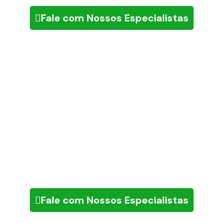
Fale com Nossos Especialistas
CHEGOU A HORA DE REALIZAR SEUS SONHOS!
Descubra como nossa equipe
pode ajudar na realização dos
seus sonhos
Fale com Nossos Especialistas