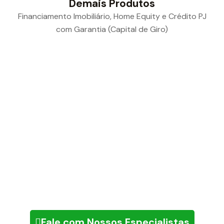
Demais Produtos
Financiamento Imobiliário, Home Equity e Crédito PJ
com Garantia (Capital de Giro)
CHEGOU A HORA DE REALIZAR SEUS SONHOS!
Receba agora mesmo uma
simulação com os melhores
consórcios do mercado
Fale com Nossos Especialistas