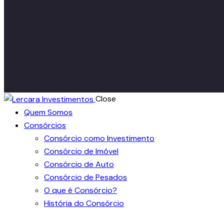
Close
Quem Somos
Consórcios
Consórcio como Investimento
Consórcio de Imóvel
Consórcio de Auto
Consórcio de Pesados
O que é Consórcio?
História do Consórcio